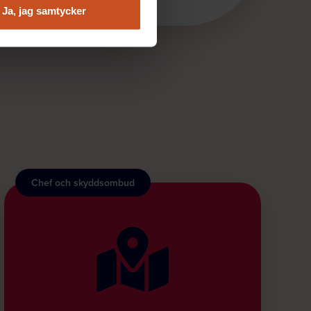
Ja, jag samtycker
Chef och skyddsombud