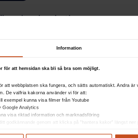
rande - inspiration
startpaket som innehåller digitala verktyg och artiklar som ger er
a undersöka, riskbedöma, åtgärda och följa upp arbetsmiljön.
Information
 för att hemsidan ska bli så bra som möjligt.
ddsombud / medarbetare
r att webbplatsen ska fungera, och sätts automatiskt. Andra är va
. De valfria kakorna använder vi för att:
ning och lärande
 till exempel kunna visa filmer från Youtube
av Google Analytics
 i att följa upp hur det går och hur ni mår både enligt era
unna visa riktad information och marknadsföring
r och löpande i det dagliga arbetet.
itt godkännande genom att klicka på ”hantera kakor” längst ner p
g:
ca 30 min + från 10 min