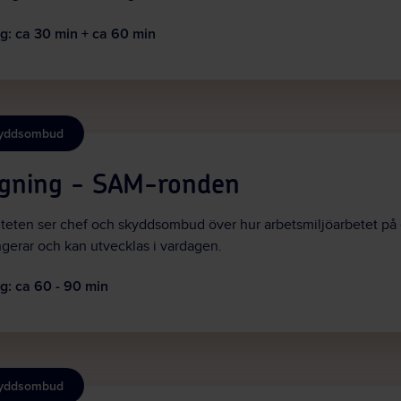
g:
ca 30 min + ca 60 min
kyddsombud
ggning - SAM-ronden
viteten ser chef och skyddsombud över hur arbetsmiljöarbetet på 
ngerar och kan utvecklas i vardagen.
g:
ca 60 - 90 min
kyddsombud