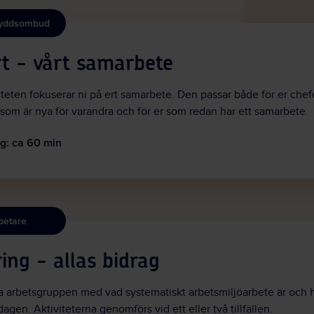
kyddsombud
t - vårt samarbete
viteten fokuserar ni på ert samarbete. Den passar både för er chef
m är nya för varandra och för er som redan har ett samarbete.
g:
ca 60 min
betare
ring - allas bidrag
a arbetsgruppen med vad systematiskt arbetsmiljöarbete är och h
dagen. Aktiviteterna genomförs vid ett eller två tillfällen.