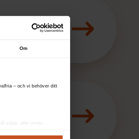
 konkret
Om
lfria – och vi behöver ditt
å sidan, eller mejla