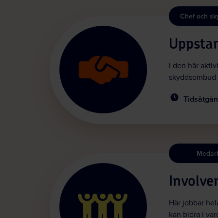
Chef och s
Uppstar
I den här akti
skyddsombud so
Tidsåtgån
Medar
Involve
Här jobbar hel
kan bidra i var