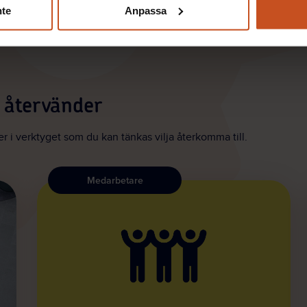
nte
Anpassa
m återvänder
ter i verktyget som du kan tänkas vilja återkomma till.
Medarbetare