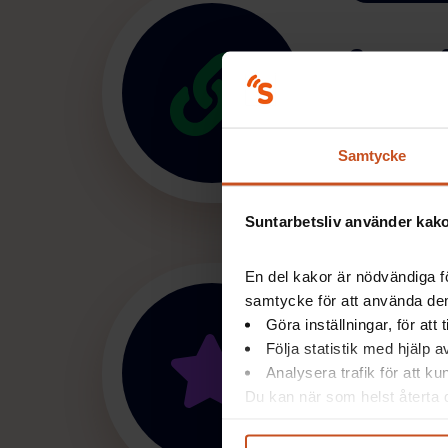
Genomfö
Här finns fyra 
stöd när ni sk
Samtycke
Suntarbetsliv använder kakor
Chef och sky
En del kakor är nödvändiga fö
samtycke för att använda dem
Uppfölj
Göra inställningar, för att
Följa statistik med hjälp 
Här får ni stöd
Analysera trafik för att k
handlingsplane
Du kan när som helst återta d
integritet@suntarbetsliv.se.
Tidsåtgån