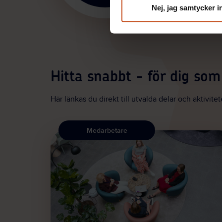
Nej, jag samtycker i
Hitta snabbt - för dig so
Här länkas du direkt till utvalda delar och aktivite
Medarbetare