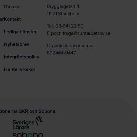
Om oss
Bryggargatan 4
111 21 Stockholm
ar
Kontakt
Tel:
08-641 22 50
Lediga tjänster
E-post:
fraga@suntarbetsliv.se
Nyhetsbrev
Organisationsnummer:
802464-9447
Integritetspolicy
Hantera kakor
ationerna SKR och Sobona.