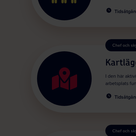
Tidsåtgån
Chef och s
Kartlä
I den här akti
arbetsplats fu
Tidsåtgån
Chef och s