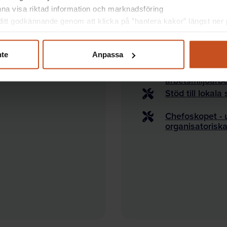
unna visa riktad information och marknadsföring
itt godkännande genom att klicka på ”hantera kakor” längst ner p
smiljöbegrepp.
Andra verktyg för ledni
arbete?
Hur kan HR ge s
nte
Anpassa
Styrelsen och po
arbetsmiljöarbe
Stöd till lokal
Chefoskopet - 
organisatoriska