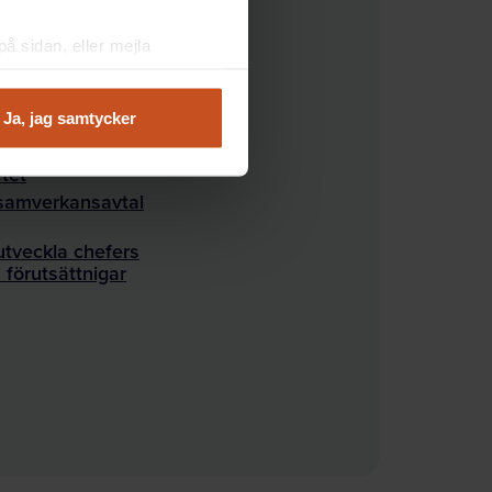
å sidan, eller mejla
ng, styrning och stöd för SAM
töd i arbetsmiljöarbetet
Ja, jag samtycker
litiker spelar roll för
tet
a samverkansavtal
utveckla chefers
 förutsättnigar