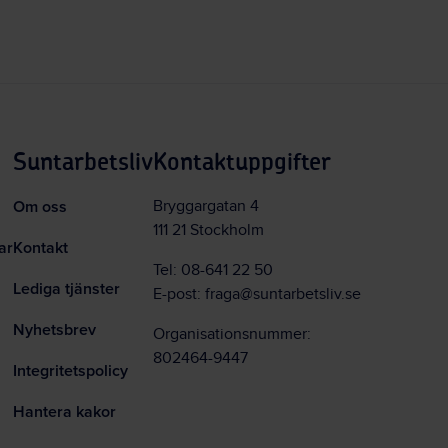
Suntarbetsliv
Kontaktuppgifter
Om oss
Bryggargatan 4
111 21 Stockholm
ar
Kontakt
Tel:
08-641 22 50
Lediga tjänster
E-post:
fraga@suntarbetsliv.se
Nyhetsbrev
Organisationsnummer:
802464-9447
Integritetspolicy
Hantera kakor