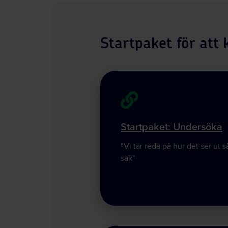
Startpaket för at
Startpaket: Undersöka
"Vi tar reda på hur det ser ut 
sak"