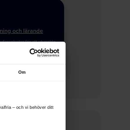
jning och lärande
erfarenheter för att utveckla
Om
lfria – och vi behöver ditt