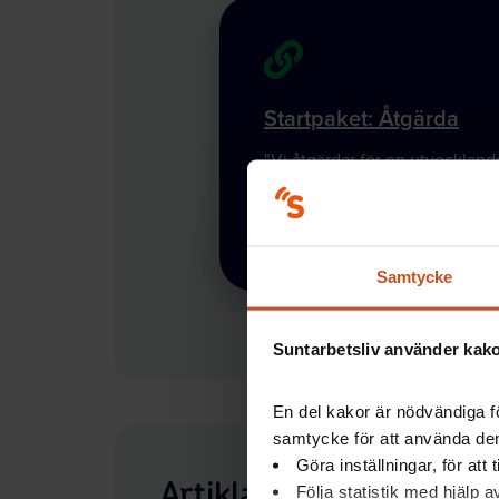
Startpaket: Åtgärda
"Vi åtgärdar för en utvecklande
arbetsmiljö"
Samtycke
Suntarbetsliv använder kakor
En del kakor är nödvändiga fö
samtycke för att använda dem
Göra inställningar, för att
Artiklar - så kan ni gö
Följa statistik med hjälp 