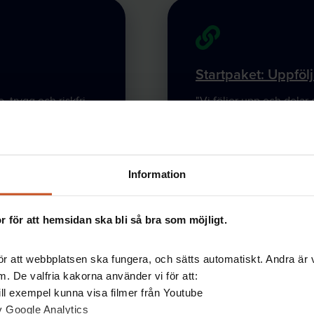
Startpaket: Uppföl
, trygg och riskfri
"Vi följer upp och delar 
verksamheten"
Information
 för att hemsidan ska bli så bra som möjligt.
r att webbplatsen ska fungera, och sätts automatiskt. Andra är va
. De valfria kakorna använder vi för att:
 till exempel kunna visa filmer från Youtube
ra
Verktyg
av Google Analytics