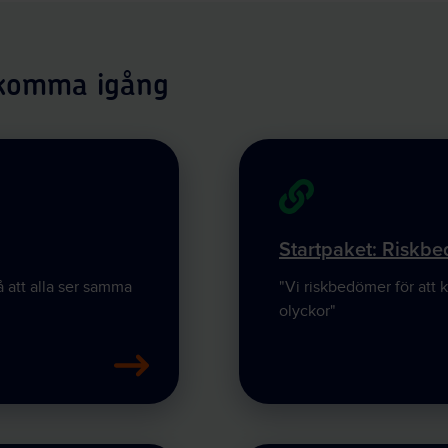
t komma igång
Startpaket: Riskb
så att alla ser samma
"Vi riskbedömer för att
olyckor"