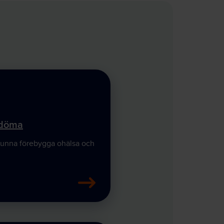
edöma
 kunna förebygga ohälsa och