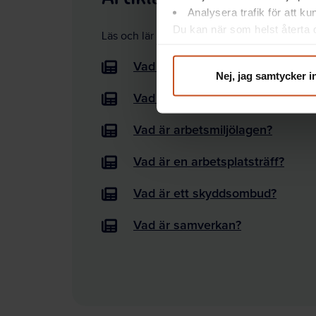
Analysera trafik för att k
Du kan när som helst återta d
Läs och lär dig mer om några vanliga arbet
integritet@suntarbetsliv.se.
Vad är systematiskt arbetsmiljö
Nej, jag samtycker i
Vad är arbetsmiljö?
Vad är arbetsmiljölagen?
Vad är en arbetsplatsträff?
Vad är ett skyddsombud?
Vad är samverkan?