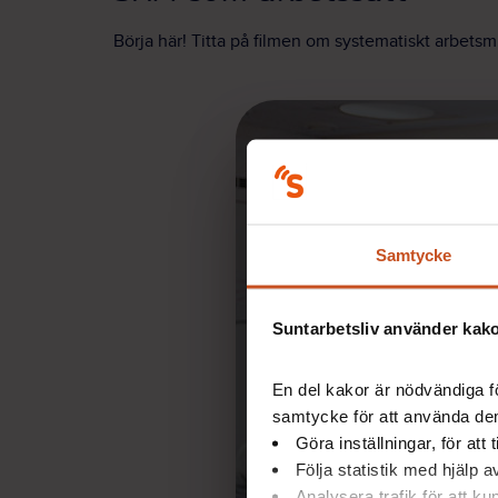
Börja här! Titta på filmen om systematiskt arbetsm
Samtycke
Suntarbetsliv använder kakor
En del kakor är nödvändiga fö
samtycke för att använda dem
Göra inställningar, för att
Följa statistik med hjälp 
Analysera trafik för att k