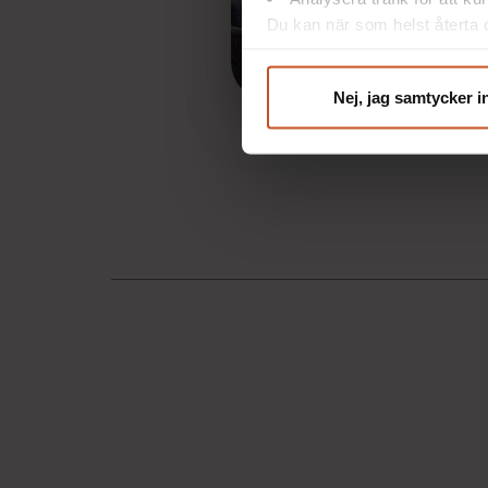
Du kan när som helst återta d
integritet@suntarbetsliv.se.
Nej, jag samtycker i