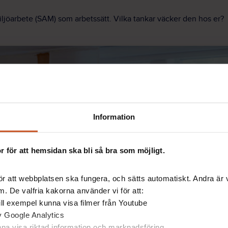
iljöarbete (SAM) som arbetssätt. Vilka tankar väcker den hos er?
Information
 för att hemsidan ska bli så bra som möjligt.
Spela filmen 5 min
r att webbplatsen ska fungera, och sätts automatiskt. Andra är va
. De valfria kakorna använder vi för att:
 till exempel kunna visa filmer från Youtube
av Google Analytics
unna visa riktad information och marknadsföring