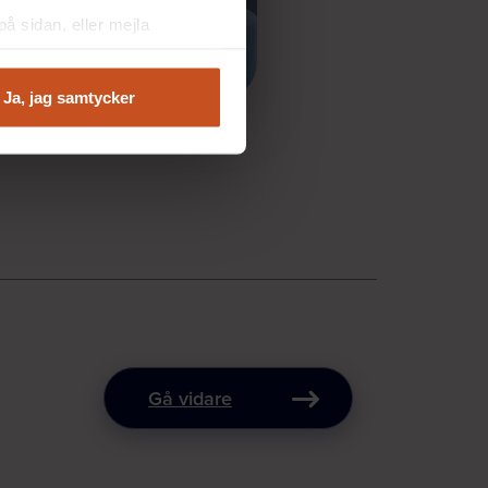
å sidan, eller mejla
Ja, jag samtycker
Gå vidare