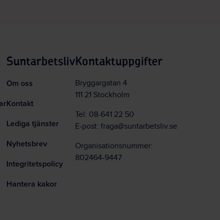
Suntarbetsliv
Kontaktuppgifter
Om oss
Bryggargatan 4
111 21 Stockholm
ar
Kontakt
Tel:
08-641 22 50
Lediga tjänster
E-post:
fraga@suntarbetsliv.se
Nyhetsbrev
Organisationsnummer:
802464-9447
Integritetspolicy
Hantera kakor