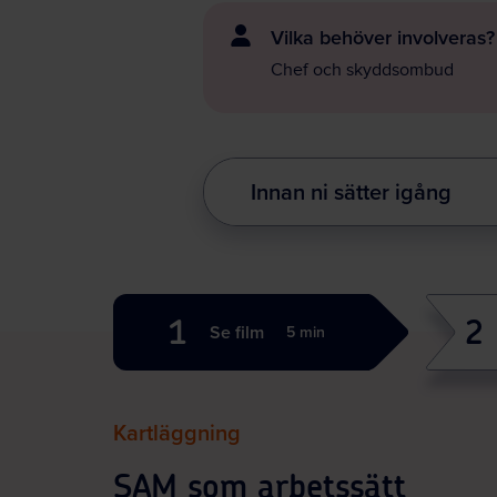
Vilka behöver involveras?
Chef och skyddsombud
Innan ni sätter igång
1
2
Se film
5 min
Kartläggning
SAM som arbetssätt