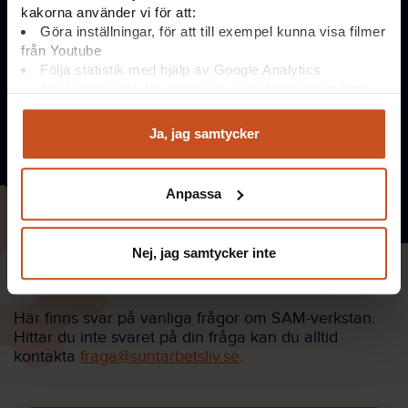
Ge mer struktur och fart i arbetsmiljöarbetet.
kakorna använder vi för att:
Göra inställningar, för att till exempel kunna visa filmer
från Youtube
Följa statistik med hjälp av Google Analytics
Analysera trafik för att kunna visa riktad information
och marknadsföring
Du kan när som helst återta ditt godkännande genom att
Ja, jag samtycker
Titta in i verkstan
klicka på ”hantera kakor” längst ner på sidan, eller mejla
integritet@suntarbetsliv.se.
Anpassa
Nej, jag samtycker inte
Vanliga frågor och svar
Här finns svar på vanliga frågor om SAM-verkstan.
Hittar du inte svaret på din fråga kan du alltid
kontakta
fraga@suntarbetsliv.se
.