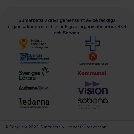
Suntarbetsliv drivs gemensamt av de fackliga
organisationerna och arbetsgivarorganisationerna SKR
och Sobona.
© Copyright 2026, Suntarbetsliv - parter för prevention