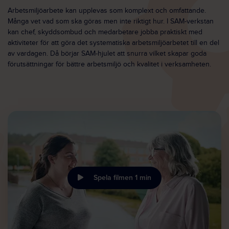
Arbetsmiljöarbete kan upplevas som komplext och omfattande.
Många vet vad som ska göras men inte riktigt hur. I SAM-verkstan
kan chef, skyddsombud och medarbetare jobba praktiskt med
aktiviteter för att göra det systematiska arbetsmiljöarbetet till en del
av vardagen. Då börjar SAM-hjulet att snurra vilket skapar goda
förutsättningar för bättre arbetsmiljö och kvalitet i verksamheten.
Spela filmen 1 min