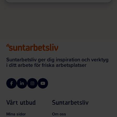
Suntarbetsliv ger dig inspiration och verktyg
i ditt arbete för friska arbetsplatser
Facebook
LinkedIn
Instagram
YouTube
Vårt utbud
Suntarbetsliv
Mina sidor
Om oss